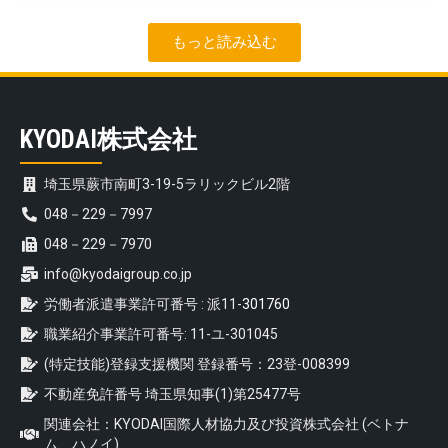
もっと読み込む
KYODAI株式会社
埼玉県蕨市南町3-19-5ラリックビル2階
048－229－7997
048－229－7970
info@kyodaigroup.co.jp
労働者派遣事業許可番号 : 派11-
301760
職業紹介事業許可番号: 11-ユ-301045
(特定技能)登録支援機関 登録番号：23登-008399
不動産免許番号 埼玉県知事(1)第25477号
関連会社：KYODAI国際人材協力及び投資株式会社 (ベトナ
ム、ハノイ)