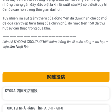
những tháng gần đây, đặc biệt là khi lãi suất của Mỹ có thể sẽ duy trì
ở mức cao hơn trong thời gian dài hơn.
Tuy nhiên, sự sụt giảm thêm của đồng Yên đã được hạn chế do mối
đe dọa can thiệp tiềm tàng của chính phủ, do mức trên 150 đã thu
hút sự can thiệp trong quá khứ.
ーーーーーーーーーーー
ーーーーーーーーーー
Liên hệ KYODAI GROUP để biết thêm thông tin về cuộc sống – du học –
việc làm Nhật Bản
関連投稿
KYODAI四国支店開設
TOKUTEI NHÀ HÀNG TỈNH AICHI・GIFU