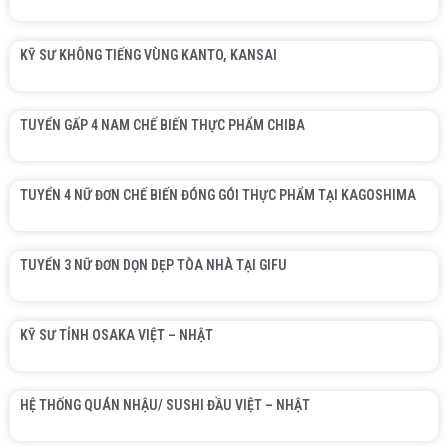
KỸ SƯ KHÔNG TIẾNG VÙNG KANTO, KANSAI
TUYỂN GẤP 4 NAM CHẾ BIẾN THỰC PHẨM CHIBA
TUYỂN 4 NỮ ĐƠN CHẾ BIẾN ĐÓNG GÓI THỰC PHẨM TẠI KAGOSHIMA
TUYỂN 3 NỮ ĐƠN DỌN DẸP TÒA NHÀ TẠI GIFU
KỸ SƯ TỈNH OSAKA VIỆT – NHẬT
HỆ THỐNG QUÁN NHẬU/ SUSHI ĐẦU VIỆT – NHẬT