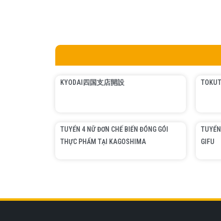
KYODAI四国支店開設
TOKUT
TUYỂN 4 NỮ ĐƠN CHẾ BIẾN ĐÓNG GÓI
TUYỂN
THỰC PHẨM TẠI KAGOSHIMA
GIFU