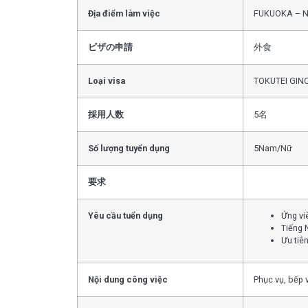
Địa điểm làm việc
FUKUOKA – 
ビザの申請
外食
Loại visa
TOKUTEI GIN
採用人数
5名
Số lượng tuyển dụng
5Nam/Nữ
要求
Yêu cầu tuển dụng
Ứng viê
Tiếng 
Ưu tiên
Nội dung công việc
Phục vụ, bếp