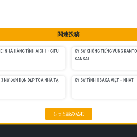
関連投稿
EI NHÀ HÀNG TỈNH AICHI・GIFU
KỸ SƯ KHÔNG TIẾNG VÙNG KANTO
KANSAI
 3 NỮ ĐƠN DỌN DẸP TÒA NHÀ TẠI
KỸ SƯ TỈNH OSAKA VIỆT – NHẬT
もっと読み込む