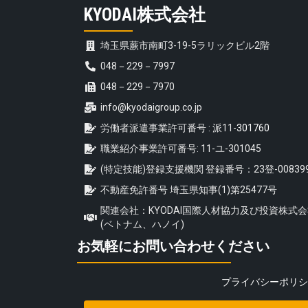
KYODAI株式会社
埼玉県蕨市南町3-19-5ラリックビル2階
048－229－7997
048－229－7970
info@kyodaigroup.co.jp
労働者派遣事業許可番号 : 派11-
301760
職業紹介事業許可番号: 11-ユ-301045
(特定技能)登録支援機関 登録番号：23登-00839
不動産免許番号 埼玉県知事(1)第25477号
関連会社：KYODAI国際人材協力及び投資株式
(ベトナム、ハノイ)
お気軽にお問い合わせください
プライバシーポリシ