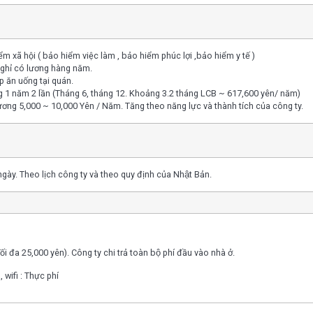
ểm xã hội ( bảo hiểm việc làm , bảo hiểm phúc lợi ,bảo hiểm y tế )
ghỉ có lương hàng năm.
p ăn uống tại quán.
 1 năm 2 lần (Tháng 6, tháng 12. Khoảng 3.2 tháng LCB ~ 617,600 yên/ năm)
ơng 5,000 ~ 10,000 Yên / Năm. Tăng theo năng lực và thành tích của công ty.
ngày. Theo lịch công ty và theo quy định của Nhật Bản.
́i đa 25,000 yên). Công ty chi trả toàn bộ phí đầu vào nhà ở.
, wifi : Thực phí