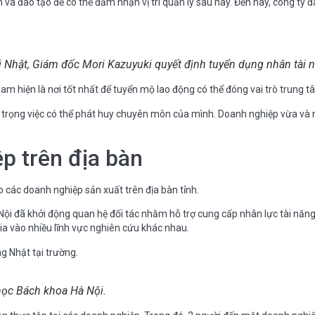
à đào tạo để có thể đảm nhận vị trí quản lý sau này. Đến nay, công ty 
 Nhật, Giám đốc Mori Kazuyuki quyết định tuyển dụng nhân tài n
m hiện là nơi tốt nhất để tuyển mộ lao động có thể đóng vai trò trung t
oi trọng việc có thể phát huy chuyên môn của mình. Doanh nghiệp vừa và
p trên địa bàn
 các doanh nghiệp sản xuất trên địa bàn tỉnh.
ội đã khởi động quan hệ đối tác nhằm hỗ trợ cung cấp nhân lực tài năng 
ia vào nhiều lĩnh vực nghiên cứu khác nhau.
g Nhật tại trường.
 học Bách khoa Hà Nội.