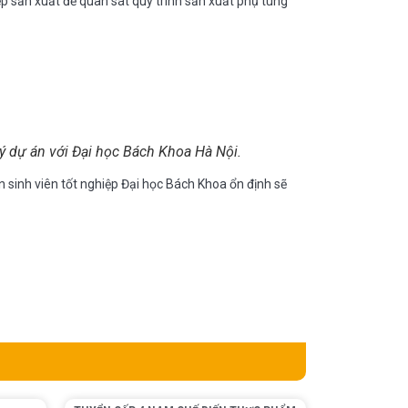
p sản xuất để quan sát quy trình sản xuất phụ tùng
lý dự án với Đại học Bách Khoa Hà Nội.
 sinh viên tốt nghiệp Đại học Bách Khoa ổn định sẽ