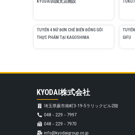
KYODAI四国支店開設
TOKUT
TUYỂN 4 NỮ ĐƠN CHẾ BIẾN ĐÓNG GÓI
TUYỂN
THỰC PHẨM TẠI KAGOSHIMA
GIFU
KYODAI株式会社
埼玉県蕨市南町3-19-5ラリックビル2階
048－229－7997
048－229－7970
info@kyodaigroup.co.jp