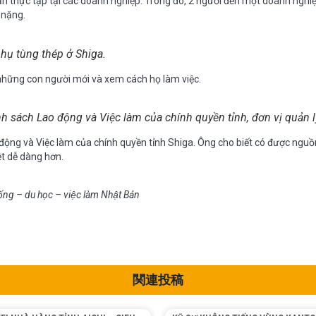
n thực tập tại các doanh nghiệp. Trong đó, 2 người đến một doanh nghiệ
 nặng.
hụ tùng thép ở Shiga.
ỡ những con người mới và xem cách họ làm việc.
h sách Lao động và Việc làm của chính quyền tỉnh, đơn vị quản 
động và Việc làm của chính quyền tỉnh Shiga. Ông cho biết có được nguồn
ệt dễ dàng hơn.
ng – du học – việc làm Nhật Bản
関連投稿