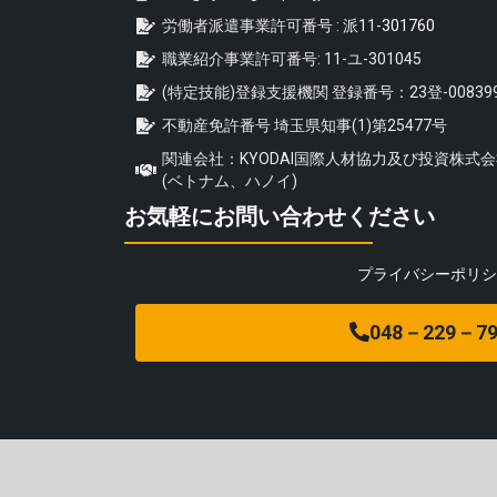
労働者派遣事業許可番号 : 派11-
301760
職業紹介事業許可番号: 11-ユ-301045
(特定技能)登録支援機関 登録番号：23登-00839
不動産免許番号 埼玉県知事(1)第25477号
関連会社：KYODAI国際人材協力及び投資株式
(ベトナム、ハノイ)
お気軽にお問い合わせください
プライバシーポリシ
048－229－79