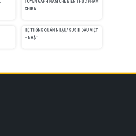
,
TUYỂN GẤP 4 NAM CHẾ BIẾN THỰC PHẨM
CHIBA
HỆ THỐNG QUÁN NHẬU/ SUSHI ĐẦU VIỆT
– NHẬT