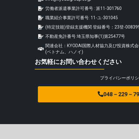
労働者派遣事業許可番号 : 派11-
301760
職業紹介事業許可番号: 11-ユ-301045
(特定技能)登録支援機関 登録番号：23登-00839
不動産免許番号 埼玉県知事(1)第25477号
関連会社：KYODAI国際人材協力及び投資株式
(ベトナム、ハノイ)
お気軽にお問い合わせください
プライバシーポリシ
048－229－79