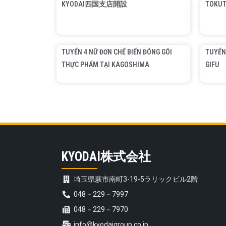
KYODAI四国支店開設
TOKUT
TUYỂN 4 NỮ ĐƠN CHẾ BIẾN ĐÓNG GÓI
TUYỂN
THỰC PHẨM TẠI KAGOSHIMA
GIFU
KYODAI株式会社
埼玉県蕨市南町3-19-5ラリックビル2階
048－229－7997
048－229－7970
info@kyodaigroup.co.jp