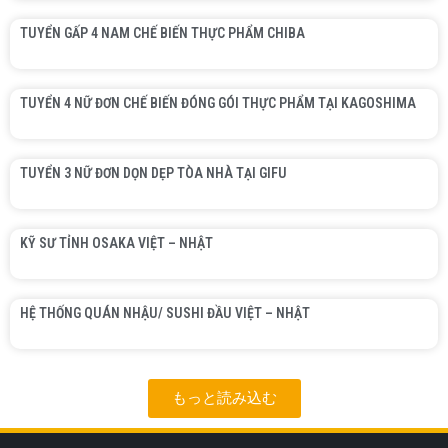
TUYỂN GẤP 4 NAM CHẾ BIẾN THỰC PHẨM CHIBA
TUYỂN 4 NỮ ĐƠN CHẾ BIẾN ĐÓNG GÓI THỰC PHẨM TẠI KAGOSHIMA
TUYỂN 3 NỮ ĐƠN DỌN DẸP TÒA NHÀ TẠI GIFU
KỸ SƯ TỈNH OSAKA VIỆT – NHẬT
HỆ THỐNG QUÁN NHẬU/ SUSHI ĐẦU VIỆT – NHẬT
もっと読み込む