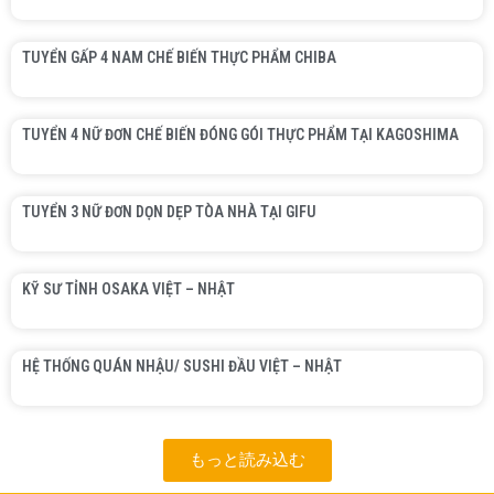
TUYỂN GẤP 4 NAM CHẾ BIẾN THỰC PHẨM CHIBA
TUYỂN 4 NỮ ĐƠN CHẾ BIẾN ĐÓNG GÓI THỰC PHẨM TẠI KAGOSHIMA
TUYỂN 3 NỮ ĐƠN DỌN DẸP TÒA NHÀ TẠI GIFU
KỸ SƯ TỈNH OSAKA VIỆT – NHẬT
HỆ THỐNG QUÁN NHẬU/ SUSHI ĐẦU VIỆT – NHẬT
もっと読み込む