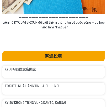
ーーーーーーーーーーーーーーーーーーーーー
Liên hệ KYODAI GROUP để biết thêm thông tin về cuộc sống – du học
– việc làm Nhật Bản
関連投稿
KYODAI四国支店開設
TOKUTEI NHÀ HÀNG TỈNH AICHI・GIFU
KỸ SƯ KHÔNG TIẾNG VÙNG KANTO, KANSAI