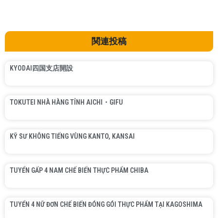
関連投稿
KYODAI四国支店開設
TOKUTEI NHÀ HÀNG TỈNH AICHI・GIFU
KỸ SƯ KHÔNG TIẾNG VÙNG KANTO, KANSAI
TUYỂN GẤP 4 NAM CHẾ BIẾN THỰC PHẨM CHIBA
TUYỂN 4 NỮ ĐƠN CHẾ BIẾN ĐÓNG GÓI THỰC PHẨM TẠI KAGOSHIMA